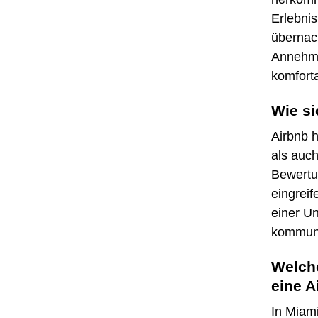
Erlebni
übernac
Annehml
komforta
Wie si
Airbnb 
als auc
Bewertu
eingrei
einer Un
kommuni
Welche
eine A
In Miami