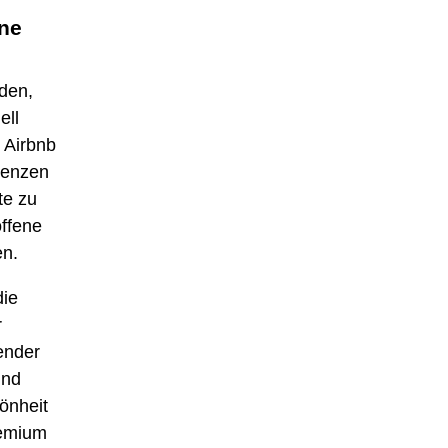
ine
nden,
ell
 Airbnb
renzen
te zu
ffene
en.
die
r
ender
ind
önheit
remium