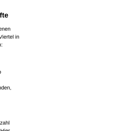
fte
genen
iertel in
n:
o
nden,
zahl
 Hier