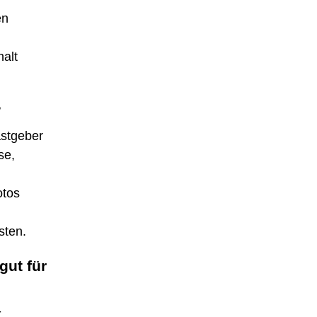
en
alt
?
astgeber
se,
otos
sten.
gut für
-