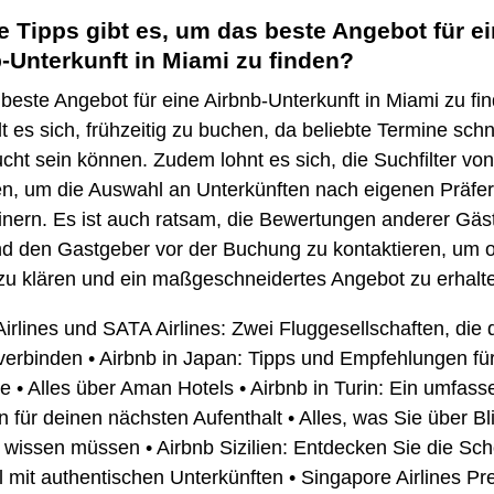
 Tipps gibt es, um das beste Angebot für e
-Unterkunft in Miami zu finden?
este Angebot für eine Airbnb-Unterkunft in Miami zu fi
t es sich, frühzeitig zu buchen, da beliebte Termine schn
ht sein können. Zudem lohnt es sich, die Suchfilter von
en, um die Auswahl an Unterkünften nach eigenen Präfe
inern. Es ist auch ratsam, die Bewertungen anderer Gäs
nd den Gastgeber vor der Buchung zu kontaktieren, um o
zu klären und ein maßgeschneidertes Angebot zu erhalt
irlines und SATA Airlines: Zwei Fluggesellschaften, die 
verbinden
•
Airbnb in Japan: Tipps und Empfehlungen fü
de
•
Alles über Aman Hotels
•
Airbnb in Turin: Ein umfass
n für deinen nächsten Aufenthalt
•
Alles, was Sie über Bl
 wissen müssen
•
Airbnb Sizilien: Entdecken Sie die Sch
l mit authentischen Unterkünften
•
Singapore Airlines P