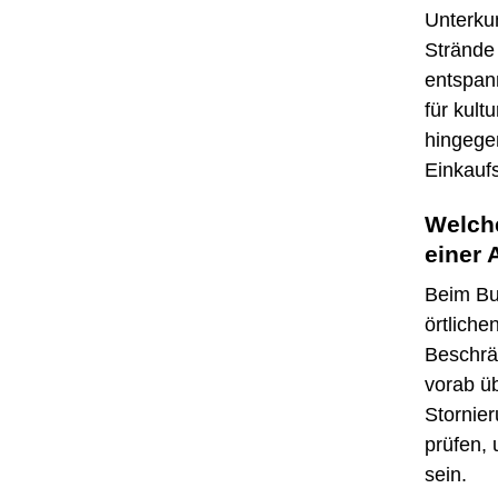
Unterkun
Strände
entspann
für kult
hingegen
Einkauf
Welche
einer 
Beim Buc
örtliche
Beschrä
vorab ü
Stornie
prüfen,
sein.