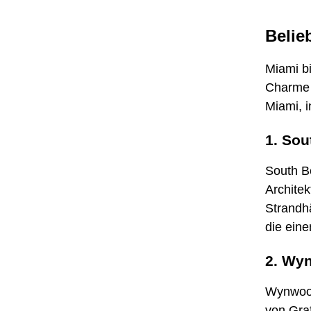
Belie
Miami bi
Charme u
Miami, i
1. Sou
South B
Architek
Strandh
die ein
2. Wy
Wynwood
von Gra