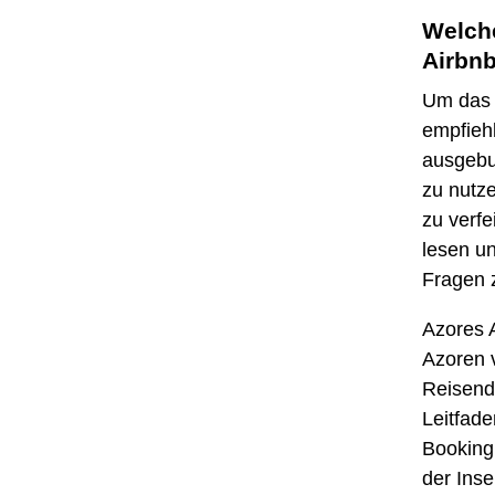
Welche
Airbnb
Um das b
empfiehl
ausgebuc
zu nutz
zu verfe
lesen u
Fragen 
Azores A
Azoren 
Reisen
Leitfade
Booking
der Inse