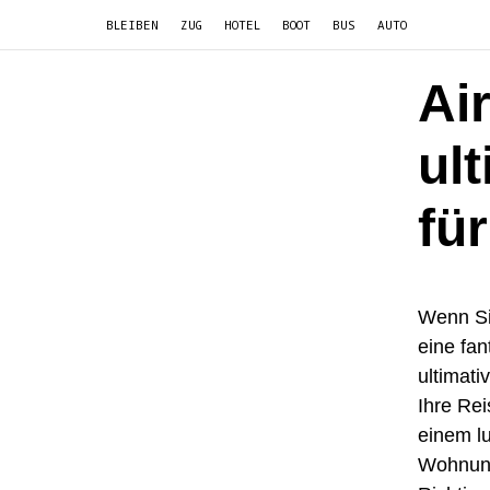
BLEIBEN
ZUG
HOTEL
BOOT
BUS
AUTO
Ai
ul
fü
Wenn Sie
eine fan
ultimati
Ihre Rei
einem l
Wohnung