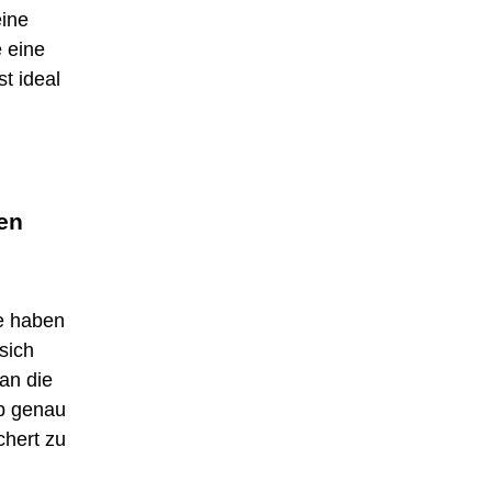
eine
 eine
t ideal
en
le haben
sich
an die
b genau
chert zu