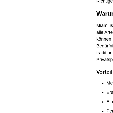
Richtige
Warum
Miami is
alle Ar
können R
Bedürfn
traditio
Privatsp
Vortei
Meh
Ers
Ein
Pe