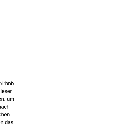
Airbnb
Dieser
nen, um
 nach
ichen
en das