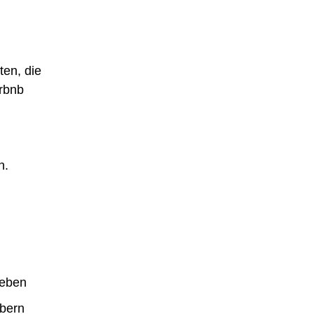
ten, die
irbnb
n.
leben
bern