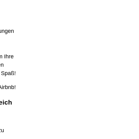
tungen
m Ihre
en
d Spaß!
Airbnb!
eich
zu