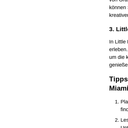
können 
kreativ
3. Lit
In Littl
erleben
um die 
genieße
Tipps
Miam
Pla
fin
Les
Unt