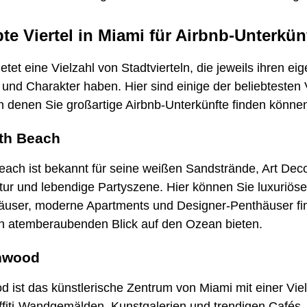
bte Viertel in Miami für Airbnb-Unterkün
etet eine Vielzahl von Stadtvierteln, die jeweils ihren ei
nd Charakter haben. Hier sind einige der beliebtesten V
n denen Sie großartige Airbnb-Unterkünfte finden könne
th Beach
each ist bekannt für seine weißen Sandstrände, Art Dec
tur und lebendige Partyszene. Hier können Sie luxuriöse
äuser, moderne Apartments und Designer-Penthäuser fi
en atemberaubenden Blick auf den Ozean bieten.
nwood
 ist das künstlerische Zentrum von Miami mit einer Viel
ffiti-Wandgemälden, Kunstgalerien und trendigen Cafés.