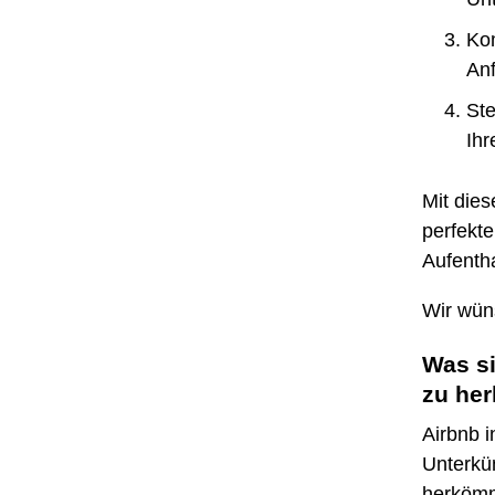
Kom
Anf
Ste
Ihr
Mit dies
perfekte
Aufentha
Wir wün
Was si
zu he
Airbnb i
Unterkün
herkömml