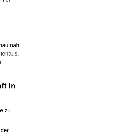
 hautnah
stehaus,
u
ft in
se zu
 der