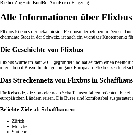
Bleiben
Zug
Hotel
Boot
Bus
Auto
Reisen
Flugzeug
Alle Informationen über Flixbu
Flixbus ist eines der bekanntesten Fernbusunternehmen in Deutschland
charmante Stadt in der Schweiz, ist auch ein wichtiger Knotenpunkt für
Die Geschichte von Flixbus
Flixbus wurde im Jahr 2011 gegründet und hat seitdem einen beeindruc
international Busverbindungen in ganz Europa an. Flixbus zeichnet s
Das Streckennetz von Flixbus in Schaffhau
Für Reisende, die von oder nach Schaffhausen fahren möchten, bietet
europäischen Ländern reisen. Die Busse sind komfortabel ausgestatte
Beliebte Ziele ab Schaffhausen:
Zürich
München
Stuttgart