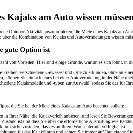
ines Kajaks am Auto wissen müsse
e neue Outdoor-Aktivität auszuprobieren, die Miete eines Kajaks am Au
 Sie über die Kombination von Kajaks und Autovermietungen wissen müs
 gute Option ist
hl von Vorteilen. Hier sind einige Gründe, warum es sich lohnt, in di
 Freiheit, verschiedene Gewässer und Orte zu erkunden, ohne an einen
en, können Sie einfach eines bei einer Autovermietung in der Nähe miet
chiedene Kajakmodelle und -typen zur Auswahl, sodass Sie das für Ih
 Tipps, die Sie bei der Miete eines Kajaks am Auto beachten sollten:
 in Ihrer Nähe, die Kajakverleih anbieten, und lesen Sie Bewertungen,
em Zustand ist und dass Sie über die erforderliche Ausrüstung wie Pad
k, um sicherzustellen, dass es an Ihrem Wunschtermin verfügbar ist.
lungen für das Kajakfahren und achten Sie immer auf Ihre eigene Sich