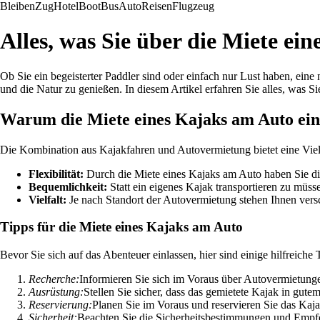
Bleiben
Zug
Hotel
Boot
Bus
Auto
Reisen
Flugzeug
Alles, was Sie über die Miete e
Ob Sie ein begeisterter Paddler sind oder einfach nur Lust haben, ein
und die Natur zu genießen. In diesem Artikel erfahren Sie alles, was
Warum die Miete eines Kajaks am Auto eine
Die Kombination aus Kajakfahren und Autovermietung bietet eine Vielza
Flexibilität:
Durch die Miete eines Kajaks am Auto haben Sie die
Bequemlichkeit:
Statt ein eigenes Kajak transportieren zu müss
Vielfalt:
Je nach Standort der Autovermietung stehen Ihnen vers
Tipps für die Miete eines Kajaks am Auto
Bevor Sie sich auf das Abenteuer einlassen, hier sind einige hilfreiche
Recherche:
Informieren Sie sich im Voraus über Autovermietungen
Ausrüstung:
Stellen Sie sicher, dass das gemietete Kajak in gut
Reservierung:
Planen Sie im Voraus und reservieren Sie das Kaja
Sicherheit:
Beachten Sie die Sicherheitsbestimmungen und Empfeh