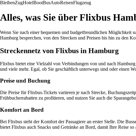
Bleiben
Zug
Hotel
Boot
Bus
Auto
Reisen
Flugzeug
Alles, was Sie über Flixbus Ha
Wenn Sie nach einer bequemen und budgetfreundlichen Möglichkeit such
Hamburg besprechen, von den Strecken und Preisen bis hin zu den K
Streckennetz von Flixbus in Hamburg
Flixbus bietet eine Vielzahl von Verbindungen von und nach Hamburg
und viele mehr. Egal, ob Sie geschäftlich unterwegs sind oder einen W
Preise und Buchung
Die Preise für Flixbus-Tickets variieren je nach Strecke, Buchungszeit
Frühbucherrabatten zu profitieren, und nutzen Sie auch die Sparangeb
Komfort an Bord
Bei Flixbus steht der Komfort der Passagiere an erster Stelle. Die B
bietet Flixbus auch Snacks und Getränke an Bord, damit Ihre Reise s