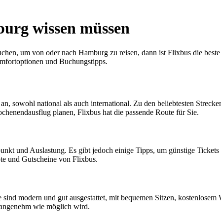
mburg wissen müssen
en, um von oder nach Hamburg zu reisen, dann ist Flixbus die beste O
omfortoptionen und Buchungstipps.
 an, sowohl national als auch international. Zu den beliebtesten St
ochenendausflug planen, Flixbus hat die passende Route für Sie.
punkt und Auslastung. Es gibt jedoch einige Tipps, um günstige Tickets
ote und Gutscheine von Flixbus.
usse sind modern und gut ausgestattet, mit bequemen Sitzen, kostenlo
o angenehm wie möglich wird.