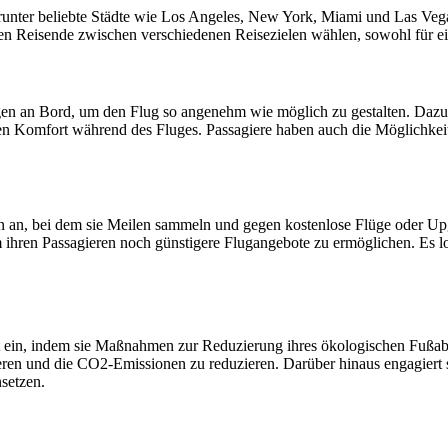
arunter beliebte Städte wie Los Angeles, New York, Miami und Las Vega
n Reisende zwischen verschiedenen Reisezielen wählen, sowohl für ein
tungen an Bord, um den Flug so angenehm wie möglich zu gestalten. Da
ichen Komfort während des Fluges. Passagiere haben auch die Möglichk
den an, bei dem sie Meilen sammeln und gegen kostenlose Flüge oder Up
hren Passagieren noch günstigere Flugangebote zu ermöglichen. Es loh
it ein, indem sie Maßnahmen zur Reduzierung ihres ökologischen Fußabd
ieren und die CO2-Emissionen zu reduzieren. Darüber hinaus engagiert 
nsetzen.