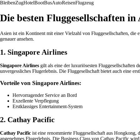
Bleiben
Zug
Hotel
Boot
Bus
Auto
Reisen
Flugzeug
Die besten Fluggesellschaften in
Asien ist ein Kontinent mit einer Vielzahl von Fluggesellschaften, die
genauer ansehen.
1. Singapore Airlines
Singapore Airlines
gilt als eine der luxuriösesten Fluggesellschaften
unvergessliches Flugerlebnis. Die Fluggesellschaft bietet auch eine er
Vorteile von Singapore Airlines:
Hervorragender Service an Bord
Exzellente Verpflegung
Erstklassiges Entertainment-System
2. Cathay Pacific
Cathay Pacific
ist eine renommierte Fluggesellschaft aus Hongkong, di
angenehmes Flugerlebnis. Die Business Class von Cathay Pacific wird 