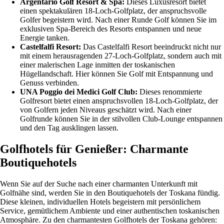
Argentario Golf Resort & Spa:
Dieses Luxusresort bietet
einen spektakulären 18-Loch-Golfplatz, der anspruchsvolle
Golfer begeistern wird. Nach einer Runde Golf können Sie im
exklusiven Spa-Bereich des Resorts entspannen und neue
Energie tanken.
Castelfalfi Resort:
Das Castelfalfi Resort beeindruckt nicht nur
mit einem herausragenden 27-Loch-Golfplatz, sondern auch mit
einer malerischen Lage inmitten der toskanischen
Hügellandschaft. Hier können Sie Golf mit Entspannung und
Genuss verbinden.
UNA Poggio dei Medici Golf Club:
Dieses renommierte
Golfresort bietet einen anspruchsvollen 18-Loch-Golfplatz, der
von Golfern jeden Niveaus geschätzt wird. Nach einer
Golfrunde können Sie in der stilvollen Club-Lounge entspannen
und den Tag ausklingen lassen.
Golfhotels für Genießer: Charmante
Boutiquehotels
Wenn Sie auf der Suche nach einer charmanten Unterkunft mit
Golfnähe sind, werden Sie in den Boutiquehotels der Toskana fündig.
Diese kleinen, individuellen Hotels begeistern mit persönlichem
Service, gemütlichem Ambiente und einer authentischen toskanischen
Atmosphäre. Zu den charmantesten Golfhotels der Toskana gehören: