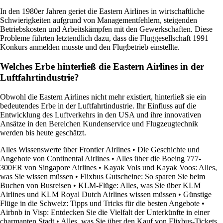
In den 1980er Jahren geriet die Eastern Airlines in wirtschaftliche
Schwierigkeiten aufgrund von Managementfehlern, steigenden
Betriebskosten und Arbeitskämpfen mit den Gewerkschaften. Diese
Probleme führten letztendlich dazu, dass die Fluggesellschaft 1991
Konkurs anmelden musste und den Flugbetrieb einstellte.
Welches Erbe hinterließ die Eastern Airlines in der
Luftfahrtindustrie?
Obwohl die Eastern Airlines nicht mehr existiert, hinterließ sie ein
bedeutendes Erbe in der Luftfahrtindustrie. Ihr Einfluss auf die
Entwicklung des Luftverkehrs in den USA und ihre innovativen
Ansätze in den Bereichen Kundenservice und Flugzeugtechnik
werden bis heute geschätzt.
Alles Wissenswerte über Frontier Airlines
•
Die Geschichte und
Angebote von Continental Airlines
•
Alles über die Boeing 777-
300ER von Singapore Airlines
•
Kayak Vols und Kayak Voos: Alles,
was Sie wissen müssen
•
Flixbus Gutscheine: So sparen Sie beim
Buchen von Busreisen
•
KLM-Flüge: Alles, was Sie über KLM
Airlines und KLM Royal Dutch Airlines wissen müssen
•
Günstige
Flüge in die Schweiz: Tipps und Tricks für die besten Angebote
•
Airbnb in Visp: Entdecken Sie die Vielfalt der Unterkünfte in einer
charmanten Stadt
•
Alles, was Sie über den Kauf von Flixbus-Tickets