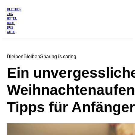
BLEIBEN
ZUG
HOTEL
BOOT
BUS
AUTO
Bleiben
Bleiben
Sharing is caring
Ein unvergesslich
Weihnachtenaufent
Tipps für Anfänger