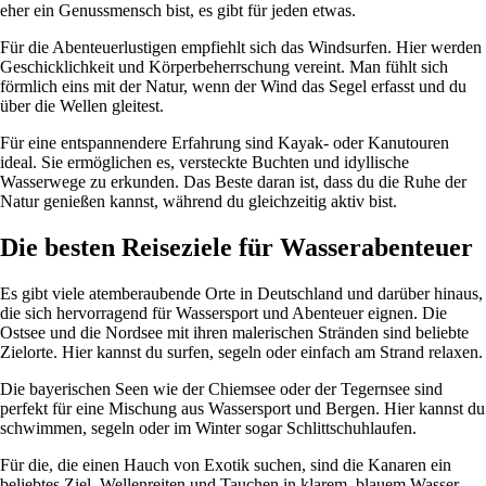
eher ein Genussmensch bist, es gibt für jeden etwas.
Für die Abenteuerlustigen empfiehlt sich das Windsurfen. Hier werden
Geschicklichkeit und Körperbeherrschung vereint. Man fühlt sich
förmlich eins mit der Natur, wenn der Wind das Segel erfasst und du
über die Wellen gleitest.
Für eine entspannendere Erfahrung sind Kayak- oder Kanutouren
ideal. Sie ermöglichen es, versteckte Buchten und idyllische
Wasserwege zu erkunden. Das Beste daran ist, dass du die Ruhe der
Natur genießen kannst, während du gleichzeitig aktiv bist.
Die besten Reiseziele für Wasserabenteuer
Es gibt viele atemberaubende Orte in Deutschland und darüber hinaus,
die sich hervorragend für Wassersport und Abenteuer eignen. Die
Ostsee und die Nordsee mit ihren malerischen Stränden sind beliebte
Zielorte. Hier kannst du surfen, segeln oder einfach am Strand relaxen.
Die bayerischen Seen wie der Chiemsee oder der Tegernsee sind
perfekt für eine Mischung aus Wassersport und Bergen. Hier kannst du
schwimmen, segeln oder im Winter sogar Schlittschuhlaufen.
Für die, die einen Hauch von Exotik suchen, sind die Kanaren ein
beliebtes Ziel. Wellenreiten und Tauchen in klarem, blauem Wasser