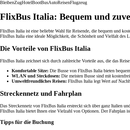
Bleiben
Zug
Hotel
Boot
Bus
Auto
Reisen
Flugzeug
FlixBus Italia: Bequem und zuver
FlixBus Italia ist eine beliebte Wahl für Reisende, die bequem und ko
FlixBus Italia eine ideale Möglichkeit, die Schönheit und Vielfalt des
Die Vorteile von FlixBus Italia
FlixBus Italia zeichnet sich durch zahlreiche Vorteile aus, die das Rei
Komfortable Sitze:
Die Busse von FlixBus Italia bieten bequem
WLAN und Steckdosen:
Die meisten Busse sind mit kostenfre
Umweltfreundliches Reisen:
FlixBus Italia legt Wert auf Nach
Streckennetz und Fahrplan
Das Streckennetz von FlixBus Italia erstreckt sich über ganz Italien 
FlixBus Italia bietet Ihnen eine Vielzahl von Optionen. Der Fahrplan is
Tipps für die Buchung