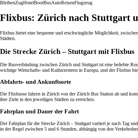
Bleiben
Zug
Hotel
Boot
Bus
Auto
Reisen
Flugzeug
Flixbus: Zürich nach Stuttgart
Flixbus bietet eine bequeme und erschwingliche Möglichkeit, zwischen 
Städten.
Die Strecke Zürich – Stuttgart mit Flixbus
Die Busverbindung zwischen Zürich und Stuttgart ist eine beliebte Rou
wichtige Wirtschafts- und Kulturzentren in Europa, und der Flixbus biet
Abfahrts- und Ankunftsorte
Die Flixbusse fahren in Zürich von der Zürich Bus Station ab und kom
ihre Ziele in den jeweiligen Städten zu erreichen.
Fahrplan und Dauer der Fahrt
Der Fahrplan für die Strecke Zürich – Stuttgart variiert je nach Tag un
in der Regel zwischen 5 und 6 Stunden, abhängig von den Verkehrsbe