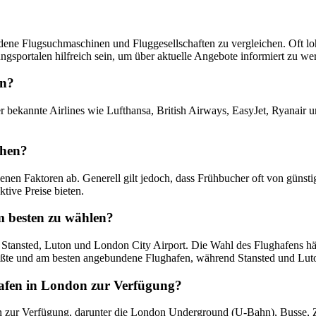
ene Flugsuchmaschinen und Fluggesellschaften zu vergleichen. Oft lohnt
sportalen hilfreich sein, um über aktuelle Angebote informiert zu we
an?
bekannte Airlines wie Lufthansa, British Airways, EasyJet, Ryanair und
chen?
nen Faktoren ab. Generell gilt jedoch, dass Frühbucher oft von günst
tive Preise bieten.
m besten zu wählen?
Stansted, Luton und London City Airport. Die Wahl des Flughafens hä
rößte und am besten angebundene Flughafen, während Stansted und Luto
afen in London zur Verfügung?
 zur Verfügung, darunter die London Underground (U-Bahn), Busse, Z