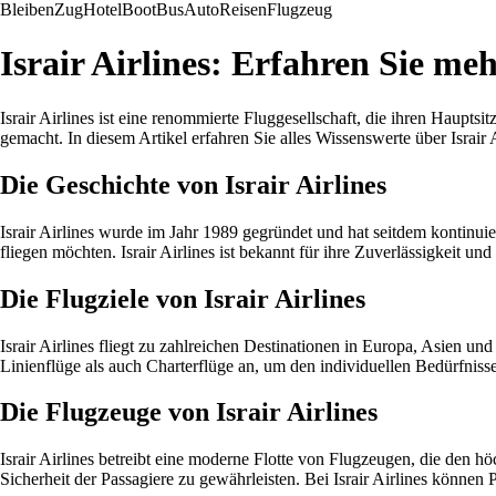
Bleiben
Zug
Hotel
Boot
Bus
Auto
Reisen
Flugzeug
Israir Airlines: Erfahren Sie meh
Israir Airlines ist eine renommierte Fluggesellschaft, die ihren Haupts
gemacht. In diesem Artikel erfahren Sie alles Wissenswerte über Israir A
Die Geschichte von Israir Airlines
Israir Airlines wurde im Jahr 1989 gegründet und hat seitdem kontinuie
fliegen möchten. Israir Airlines ist bekannt für ihre Zuverlässigkeit und
Die Flugziele von Israir Airlines
Israir Airlines fliegt zu zahlreichen Destinationen in Europa, Asien u
Linienflüge als auch Charterflüge an, um den individuellen Bedürfniss
Die Flugzeuge von Israir Airlines
Israir Airlines betreibt eine moderne Flotte von Flugzeugen, die den h
Sicherheit der Passagiere zu gewährleisten. Bei Israir Airlines können