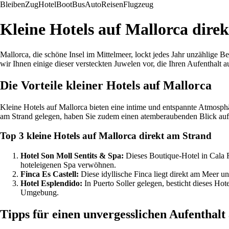
Bleiben
Zug
Hotel
Boot
Bus
Auto
Reisen
Flugzeug
Kleine Hotels auf Mallorca dire
Mallorca, die schöne Insel im Mittelmeer, lockt jedes Jahr unzählige B
wir Ihnen einige dieser versteckten Juwelen vor, die Ihren Aufenthalt
Die Vorteile kleiner Hotels auf Mallorca
Kleine Hotels auf Mallorca bieten eine intime und entspannte Atmosphär
am Strand gelegen, haben Sie zudem einen atemberaubenden Blick auf 
Top 3 kleine Hotels auf Mallorca direkt am Strand
Hotel Son Moll Sentits & Spa:
Dieses Boutique-Hotel in Cala Ra
hoteleigenen Spa verwöhnen.
Finca Es Castell:
Diese idyllische Finca liegt direkt am Meer u
Hotel Esplendido:
In Puerto Soller gelegen, besticht dieses Ho
Umgebung.
Tipps für einen unvergesslichen Aufenthalt