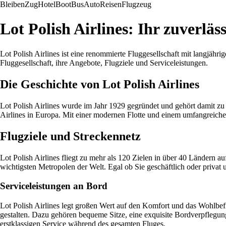
Bleiben
Zug
Hotel
Boot
Bus
Auto
Reisen
Flugzeug
Lot Polish Airlines: Ihr zuverläs
Lot Polish Airlines ist eine renommierte Fluggesellschaft mit langjähr
Fluggesellschaft, ihre Angebote, Flugziele und Serviceleistungen.
Die Geschichte von Lot Polish Airlines
Lot Polish Airlines wurde im Jahr 1929 gegründet und gehört damit zu 
Airlines in Europa. Mit einer modernen Flotte und einem umfangreichen
Flugziele und Streckennetz
Lot Polish Airlines fliegt zu mehr als 120 Zielen in über 40 Ländern 
wichtigsten Metropolen der Welt. Egal ob Sie geschäftlich oder privat 
Serviceleistungen an Bord
Lot Polish Airlines legt großen Wert auf den Komfort und das Wohlbe
gestalten. Dazu gehören bequeme Sitze, eine exquisite Bordverpflegun
erstklassigen Service während des gesamten Fluges.